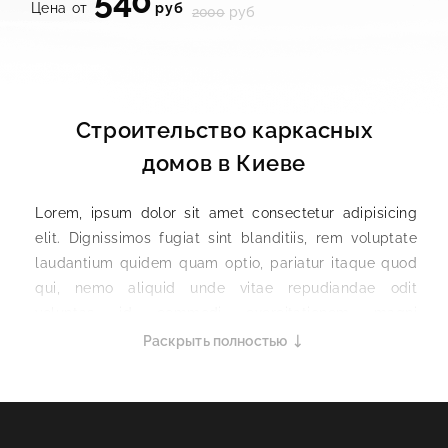
540
Цена от
руб
2000
руб
Строительство каркасных
домов в Киеве
Lorem, ipsum dolor sit amet consectetur adipisicing
elit. Dignissimos fugiat sint blanditiis, rem voluptate
laudantium quidem quam optio, pariatur itaque quod
qui, nemo aliquid unde vitae repudiandae odit
voluptas id commodi exercitationem magni
numquam? Mollitia asperiores illum ratione vero quo
Раскрыть полностью
possimus illo necessitatibus rem doloribus ad
excepturi, assumenda perferendis voluptatum atque
ipsum, numquam dolore eveniet veritatis repellendus
obcaecati, quidem cum? Voluptatem voluptate