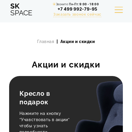
SK
Звоните
Пн-Пт:
9:00 - 18:00
+7 499 992-79-95
SPACE
Заказать звонок сейчас
Главная
Акции и скидки
УСЛУГИ
ПОРТФОЛИО
Акции и скидки
РАСЧЕТ СТОИМОСТИ РЕМОНТА
АКЦИИ
Кресло в
подарок
СТАТЬИ
Нажмите на кнопку
СТОИМОСТЬ
“Учавствовать в акции”
чтобы узнать
О КОМПАНИИ
подробности