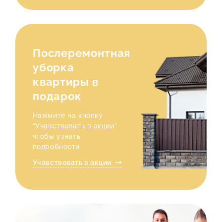
Послеремонтная
уборка
квартиры в
подарок
Нажмите на кнопку
“Учавствовать в акции”
чтобы узнать
подробности
Учавствовать в акции