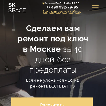
SK
Звоните
Пн-Пт:
9:00 - 18:00
+7 499 992-79-95
SPACE
Заказать звонок сейчас
Сделаем вам
УСЛУГИ
ремонт под ключ
в Москве
за 40
ПОРТФОЛИО
дней без
РАСЧЕТ СТОИМОСТИ РЕМОНТА
предоплаты
АКЦИИ
Если не уложимся - 10 м2
СТАТЬИ
ремонта БЕСПЛАТНО
СТОИМОСТЬ
Рассчитать
О КОМПАНИИ