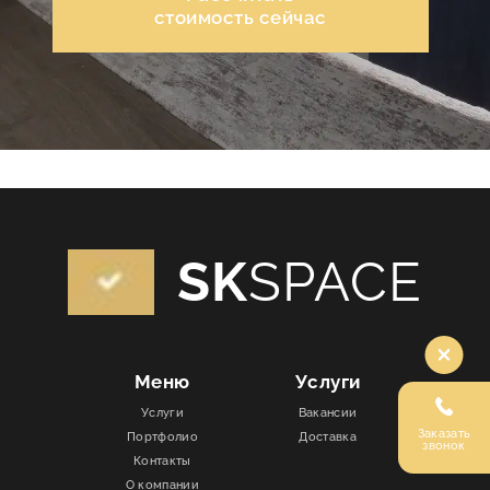
стоимость сейчас
КОНТАКТЫ
SK
SPACE
Меню
Услуги
Услуги
Вакансии
Заказать
Портфолио
Доставка
звонок
Контакты
О компании